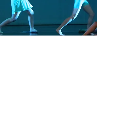
DANCEP - Grupo de Dança Contemporânea
do Colégio Estadual do Paraná.
Av. João Gualberto, 250 - Alto da Glória -
Curitiba - PR - BR
CEP 80.030-000